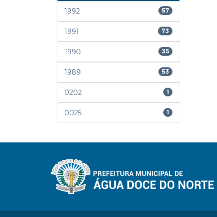
1992
57
1991
73
1990
35
1989
53
0202
1
0025
1