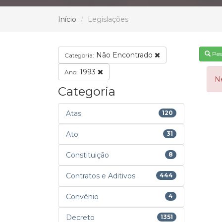
Início
Legislações
Pes
Não Encontrado
Categoria:
1993
Ano:
N
Categoria
Atas
120
Ato
31
Constituição
8
Contratos e Aditivos
444
Convênio
4
Decreto
1351