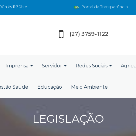
0h às 11:30h e
Portal da Transparência
(27) 3759-1122
Imprensa
Servidor
Redes Sociais
Agric
stão Saúde
Educação
Meio Ambiente
LEGISLAÇÃO