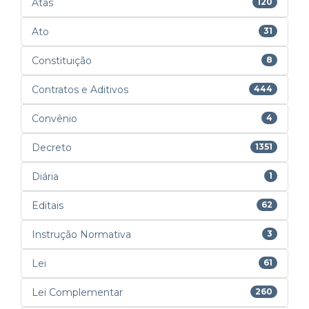
Atas
120
Ato
31
Constituição
8
Contratos e Aditivos
444
Convênio
4
Decreto
1351
Diária
1
Editais
62
Instrução Normativa
3
Lei
61
Lei Complementar
260