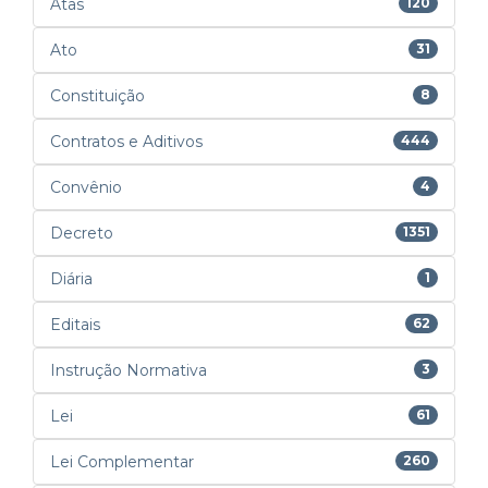
Atas
120
Ato
31
Constituição
8
Contratos e Aditivos
444
Convênio
4
Decreto
1351
Diária
1
Editais
62
Instrução Normativa
3
Lei
61
Lei Complementar
260