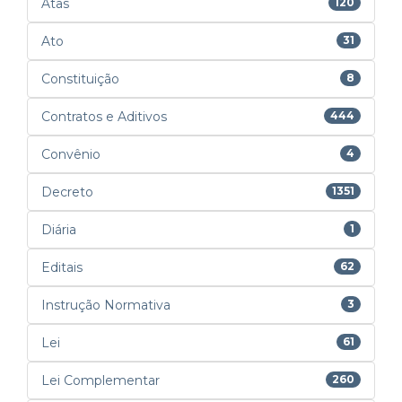
Atas
120
Ato
31
Constituição
8
Contratos e Aditivos
444
Convênio
4
Decreto
1351
Diária
1
Editais
62
Instrução Normativa
3
Lei
61
Lei Complementar
260