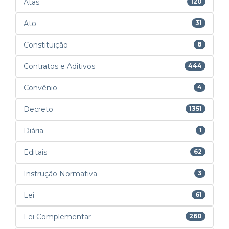
Atas
120
Ato
31
Constituição
8
Contratos e Aditivos
444
Convênio
4
Decreto
1351
Diária
1
Editais
62
Instrução Normativa
3
Lei
61
Lei Complementar
260