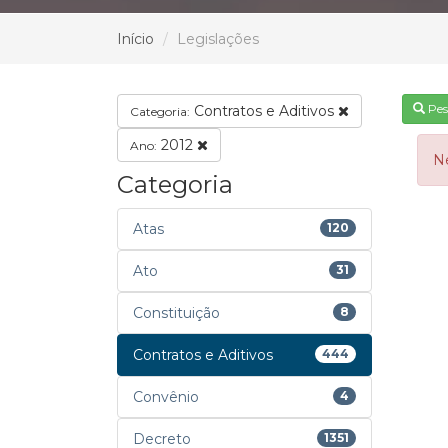
Início
Legislações
Pes
Contratos e Aditivos
Categoria:
2012
Ano:
N
Categoria
Atas
120
Ato
31
Constituição
8
Contratos e Aditivos
444
Convênio
4
Decreto
1351