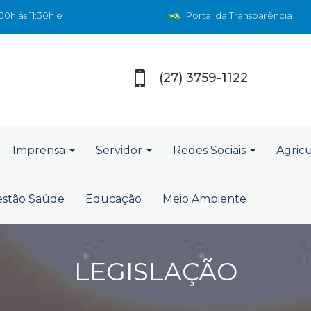
0h às 11:30h e
Portal da Transparência
(27) 3759-1122
Imprensa
Servidor
Redes Sociais
Agric
stão Saúde
Educação
Meio Ambiente
LEGISLAÇÃO