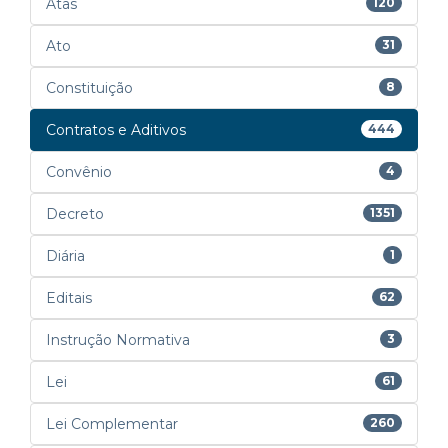
Atas
120
Ato
31
Constituição
8
Contratos e Aditivos
444
Convênio
4
Decreto
1351
Diária
1
Editais
62
Instrução Normativa
3
Lei
61
Lei Complementar
260