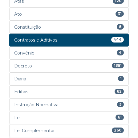
Atas
120
Ato
31
Constituição
8
Contratos e Aditivos
444
Convênio
4
Decreto
1351
Diária
1
Editais
62
Instrução Normativa
3
Lei
61
Lei Complementar
260