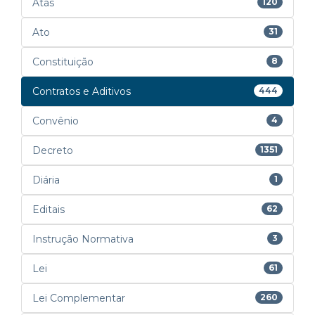
Atas
120
Ato
31
Constituição
8
Contratos e Aditivos
444
Convênio
4
Decreto
1351
Diária
1
Editais
62
Instrução Normativa
3
Lei
61
Lei Complementar
260