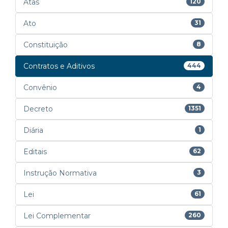
Atas
120
Ato
31
Constituição
8
Contratos e Aditivos
444
Convênio
4
Decreto
1351
Diária
1
Editais
62
Instrução Normativa
3
Lei
61
Lei Complementar
260