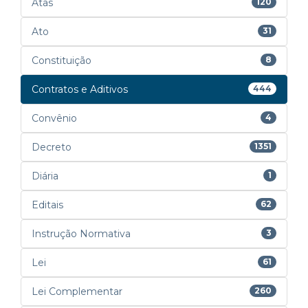
Atas
120
Ato
31
Constituição
8
Contratos e Aditivos
444
Convênio
4
Decreto
1351
Diária
1
Editais
62
Instrução Normativa
3
Lei
61
Lei Complementar
260