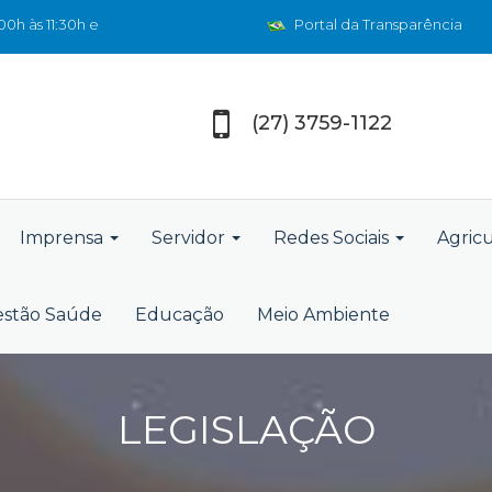
0h às 11:30h e
Portal da Transparência
(27) 3759-1122
Imprensa
Servidor
Redes Sociais
Agric
stão Saúde
Educação
Meio Ambiente
LEGISLAÇÃO