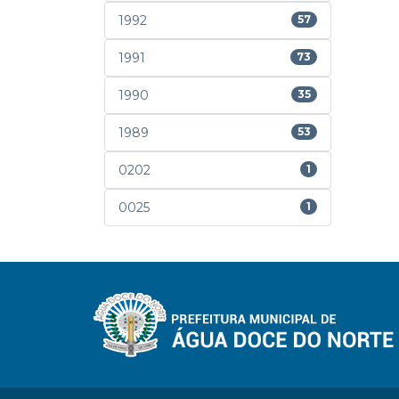
1992
57
1991
73
1990
35
1989
53
0202
1
0025
1