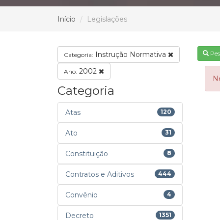
Início
Legislações
Pes
Instrução Normativa
Categoria:
2002
Ano:
N
Categoria
Atas
120
Ato
31
Constituição
8
Contratos e Aditivos
444
Convênio
4
Decreto
1351