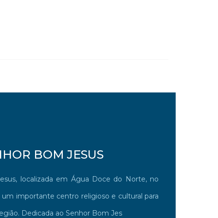
NHOR BOM JESUS
esus, localizada em Água Doce do Norte, no
 um importante centro religioso e cultural para
região. Dedicada ao Senhor Bom Jes