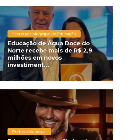
Secretaria Municipal de Educação
Educação de Água Doce do
Norte recebe mais de R$ 2,9
milhões em novos
investiment...
Prefeito Municipal
Sec