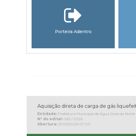
Porteira Adentro
..
Aquisição direta de carga de gás liquefeit
Entidade:
Prefeitura Municipal de Água Doce do Norte
Nº do edital:
063 / 2026
Abertura:
29/05/2026 07:00