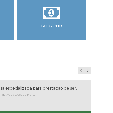
IPTU / CND
Diário O
Espí
 especializada para prestação de ser...
Aqui
l de Água Doce do Norte
Entid
Nº do
Abert