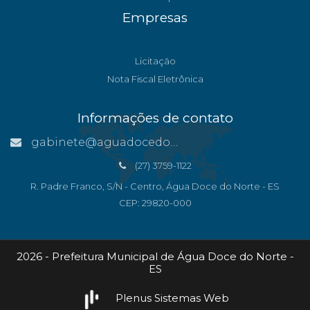
Empresas
Licitação
Nota Fiscal Eletrônica
Informações de contato
gabinete@aguadocedonorte.es.gov.br
(27) 3759-1122
R. Padre Franco, S/N - Centro, Água Doce do Norte - ES
CEP: 29820-000
2026 - Prefeitura Municipal de Água Doce do Norte -
ES
Plenus Sistemas Web