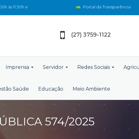
0h às 11:30h e
Portal da Transparência
(27) 3759-1122
Imprensa
Servidor
Redes Sociais
Agric
stão Saúde
Educação
Meio Ambiente
BLICA 574/2025