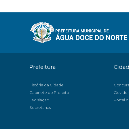
Prefeitura
Cida
História da Cidade
Concurs
Gabinete do Prefeito
Ouvidor
Legislação
Portal d
Secretarias