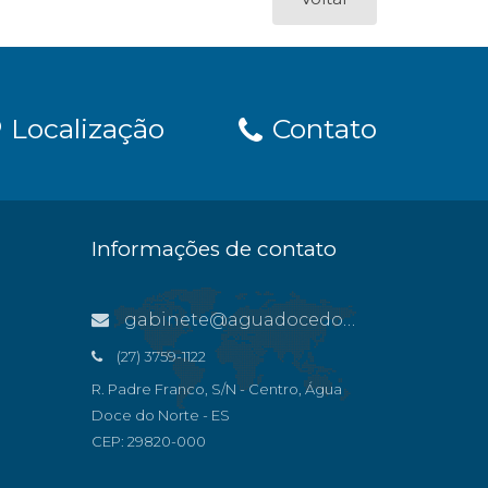
Localização
Contato
Informações de contato
gabinete@aguadocedonorte.es.gov.br
(27) 3759-1122
R. Padre Franco, S/N - Centro, Água
Doce do Norte - ES
CEP: 29820-000