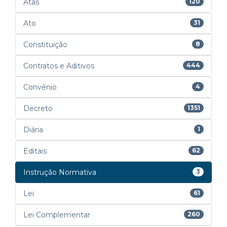
Atas
120
Ato
31
Constituição
8
Contratos e Aditivos
444
Convênio
4
Decreto
1351
Diária
1
Editais
62
Instrução Normativa
3
Lei
61
Lei Complementar
260