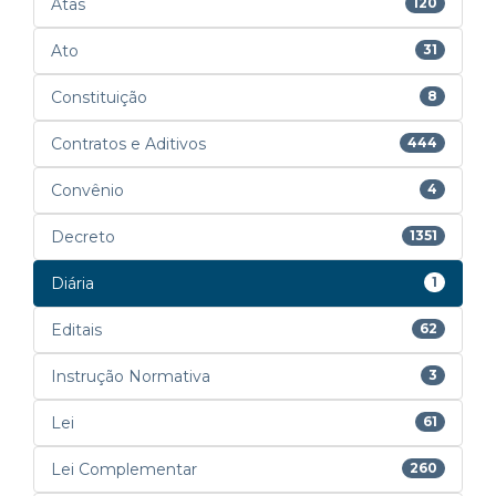
Atas
120
Ato
31
Constituição
8
Contratos e Aditivos
444
Convênio
4
Decreto
1351
Diária
1
Editais
62
Instrução Normativa
3
Lei
61
Lei Complementar
260