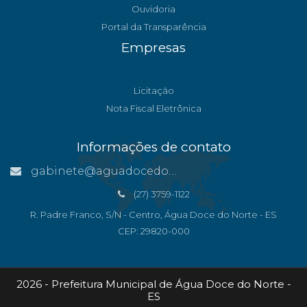
Ouvidoria
Portal da Transparência
Empresas
Licitação
Nota Fiscal Eletrônica
Informações de contato
gabinete@aguadocedonorte.es.gov.br
(27) 3759-1122
R. Padre Franco, S/N - Centro, Água Doce do Norte - ES
CEP: 29820-000
2026 - Prefeitura Municipal de Água Doce do Norte -
ES