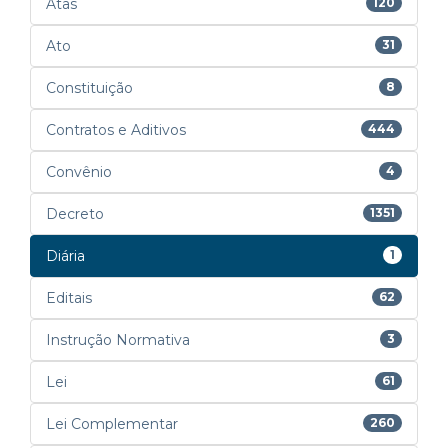
Atas
120
Ato
31
Constituição
8
Contratos e Aditivos
444
Convênio
4
Decreto
1351
Diária
1
Editais
62
Instrução Normativa
3
Lei
61
Lei Complementar
260