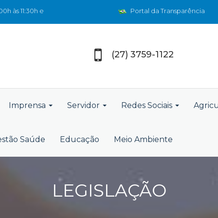
0h às 11:30h e
Portal da Transparência
(27) 3759-1122
Imprensa
Servidor
Redes Sociais
Agric
stão Saúde
Educação
Meio Ambiente
LEGISLAÇÃO