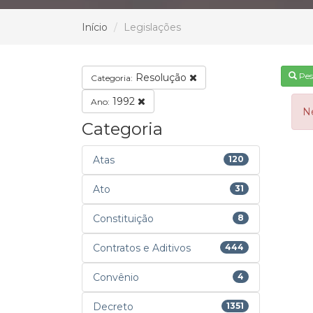
Início
Legislações
Pes
Resolução
Categoria:
1992
Ano:
N
Categoria
Atas
120
Ato
31
Constituição
8
Contratos e Aditivos
444
Convênio
4
Decreto
1351