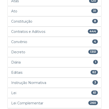
Atas
120
Ato
31
Constituição
8
Contratos e Aditivos
444
Convênio
4
Decreto
1351
Diária
1
Editais
62
Instrução Normativa
3
Lei
61
Lei Complementar
260