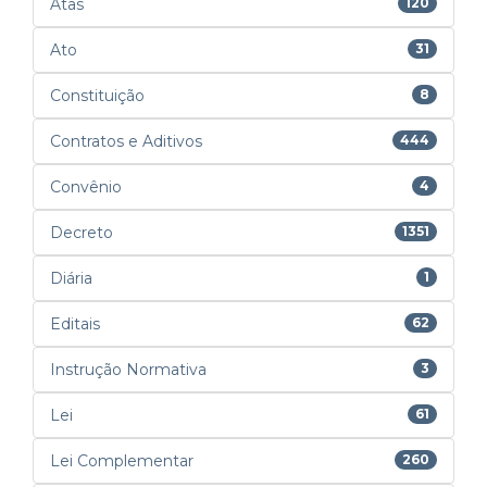
Atas
120
Ato
31
Constituição
8
Contratos e Aditivos
444
Convênio
4
Decreto
1351
Diária
1
Editais
62
Instrução Normativa
3
Lei
61
Lei Complementar
260