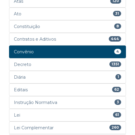
Atas
120
Ato
31
Constituição
8
Contratos e Aditivos
444
Convênio
4
Decreto
1351
Diária
1
Editais
62
Instrução Normativa
3
Lei
61
Lei Complementar
260