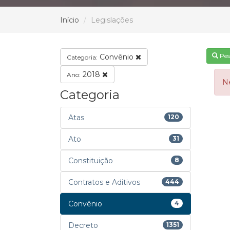
Início
Legislações
Pes
Convênio
Categoria:
2018
Ano:
N
Categoria
Atas
120
Ato
31
Constituição
8
Contratos e Aditivos
444
Convênio
4
Decreto
1351