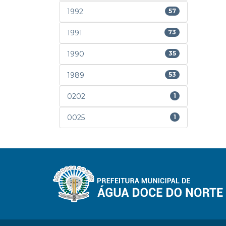
1992
57
1991
73
1990
35
1989
53
0202
1
0025
1