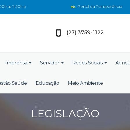
0h às 11:30h e
Portal da Transparência
(27) 3759-1122
Imprensa
Servidor
Redes Sociais
Agric
stão Saúde
Educação
Meio Ambiente
LEGISLAÇÃO