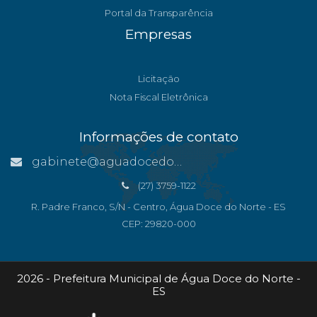
Portal da Transparência
Empresas
Licitação
Nota Fiscal Eletrônica
Informações de contato
gabinete@aguadocedonorte.es.gov.br
(27) 3759-1122
R. Padre Franco, S/N - Centro, Água Doce do Norte - ES
CEP: 29820-000
2026 - Prefeitura Municipal de Água Doce do Norte -
ES