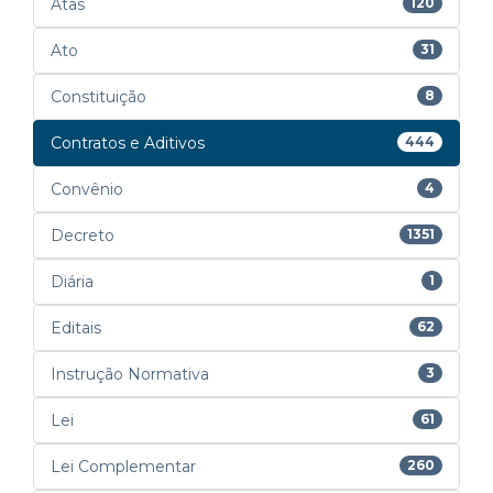
Atas
120
Ato
31
Constituição
8
Contratos e Aditivos
444
Convênio
4
Decreto
1351
Diária
1
Editais
62
Instrução Normativa
3
Lei
61
Lei Complementar
260