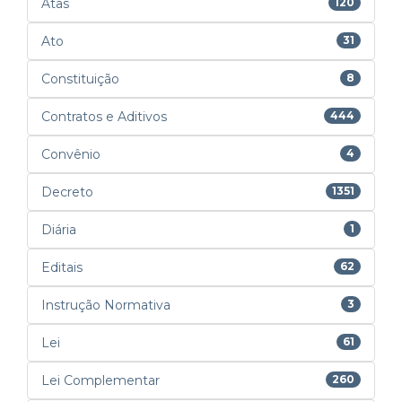
Atas
120
Ato
31
Constituição
8
Contratos e Aditivos
444
Convênio
4
Decreto
1351
Diária
1
Editais
62
Instrução Normativa
3
Lei
61
Lei Complementar
260