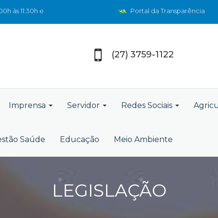
0h às 11:30h e
Portal da Transparência
(27) 3759-1122
Imprensa
Servidor
Redes Sociais
Agric
stão Saúde
Educação
Meio Ambiente
LEGISLAÇÃO