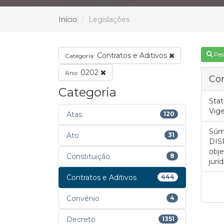
Início
Legislações
Pes
Contratos e Aditivos
Categoria:
0202
Ano:
Con
Categoria
Stat
Vig
Atas
120
Súm
Ato
31
DIS
obje
Constituição
8
jurí
Contratos e Aditivos
444
Convênio
4
Decreto
1351