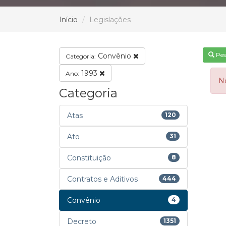
Início
Legislações
Pes
Convênio
Categoria:
1993
Ano:
N
Categoria
Atas
120
Ato
31
Constituição
8
Contratos e Aditivos
444
Convênio
4
Decreto
1351