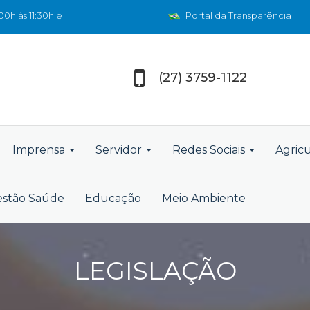
0h às 11:30h e
Portal da Transparência
(27) 3759-1122
Imprensa
Servidor
Redes Sociais
Agric
stão Saúde
Educação
Meio Ambiente
LEGISLAÇÃO