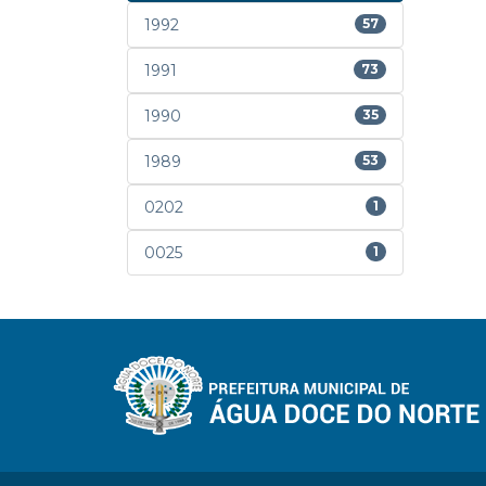
1992
57
1991
73
1990
35
1989
53
0202
1
0025
1