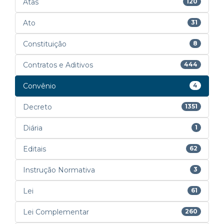
Atas
120
Ato
31
Constituição
8
Contratos e Aditivos
444
Convênio
4
Decreto
1351
Diária
1
Editais
62
Instrução Normativa
3
Lei
61
Lei Complementar
260