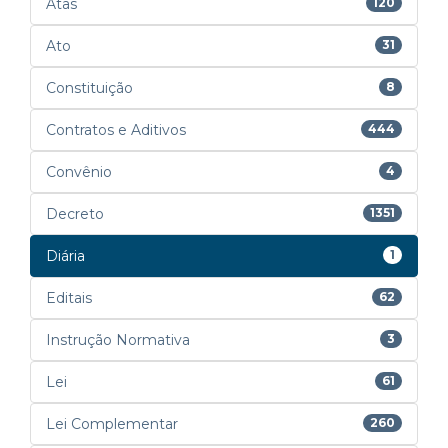
Atas
120
Ato
31
Constituição
8
Contratos e Aditivos
444
Convênio
4
Decreto
1351
Diária
1
Editais
62
Instrução Normativa
3
Lei
61
Lei Complementar
260