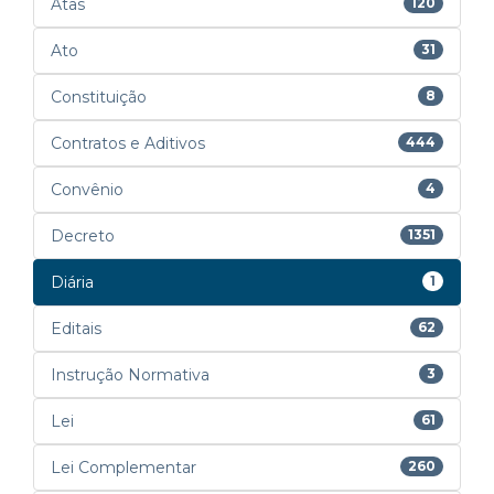
Atas
120
Ato
31
Constituição
8
Contratos e Aditivos
444
Convênio
4
Decreto
1351
Diária
1
Editais
62
Instrução Normativa
3
Lei
61
Lei Complementar
260