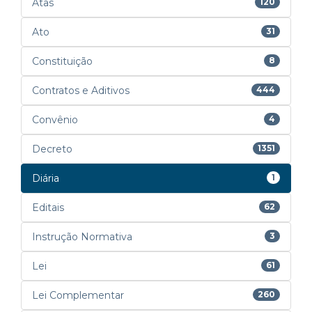
Atas
120
Ato
31
Constituição
8
Contratos e Aditivos
444
Convênio
4
Decreto
1351
Diária
1
Editais
62
Instrução Normativa
3
Lei
61
Lei Complementar
260