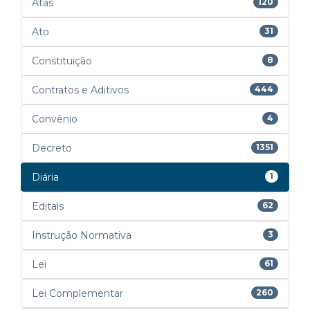
Atas
120
Ato
31
Constituição
8
Contratos e Aditivos
444
Convênio
4
Decreto
1351
Diária
1
Editais
62
Instrução Normativa
3
Lei
61
Lei Complementar
260