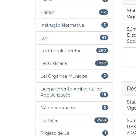
Stat
Editais
62
Vig
Instrução Normativa
3
Súm
Disp
Lei
61
Soci
Lei Complementar
260
Lei Ordinária
1227
Lei Orgânica Municipal
2
Res
Licenciamento Ambiental de
Regularização
19
Stat
Não Encontrado
5
Vig
Portaria
2569
Súm
RESO
2036
Projeto de Lei
1