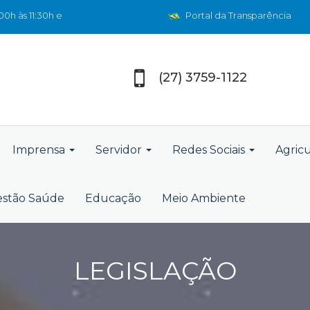
0h às 11:30h e
Portal da Transparência
(27) 3759-1122
Imprensa
Servidor
Redes Sociais
Agric
stão Saúde
Educação
Meio Ambiente
LEGISLAÇÃO