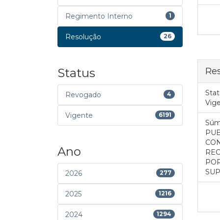
Regimento Interno
1
Resolução
26
Re
Status
Stat
Revogado
4
Vig
Vigente
6191
Súm
PUB
CON
Ano
REC
POR
SUP
2026
277
2025
1216
2024
1294