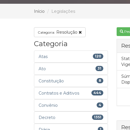
Início
Legislações
Pes
Resolução
Categoria:
Categoria
Res
Atas
120
Stat
Vig
Ato
31
Súm
Constituição
8
Disp
Contratos e Aditivos
444
Convênio
4
Decreto
1351
Res
Diária
1