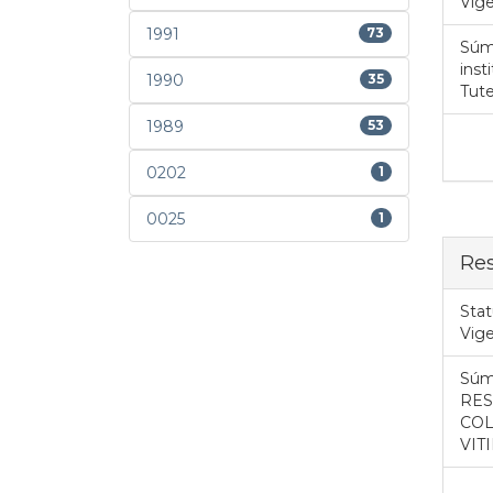
Vig
1991
73
Súm
inst
1990
35
Tute
1989
53
0202
1
0025
1
Re
Stat
Vig
Súm
RES
COL
VIT