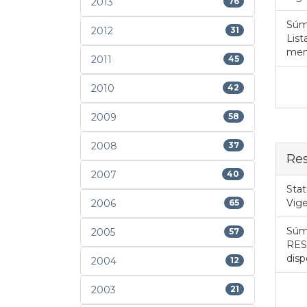
2013
76
Súm
2012
31
List
mem
2011
45
2010
42
2009
58
2008
37
Re
2007
40
Stat
Vig
2006
65
Súm
2005
57
RES
disp
2004
12
2003
21