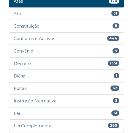
Atas
120
Ato
31
Constituição
8
Contratos e Aditivos
444
Convênio
4
Decreto
1351
Diária
1
Editais
62
Instrução Normativa
3
Lei
61
Lei Complementar
260