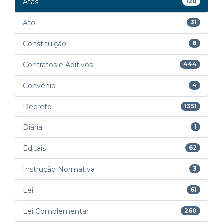
Atas
120
Ato
31
Constituição
8
Contratos e Aditivos
444
Convênio
4
Decreto
1351
Diária
1
Editais
62
Instrução Normativa
3
Lei
61
Lei Complementar
260