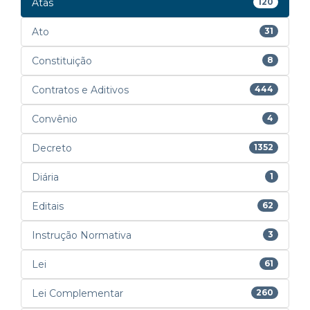
Atas
120
Ato
31
Constituição
8
Contratos e Aditivos
444
Convênio
4
Decreto
1352
Diária
1
Editais
62
Instrução Normativa
3
Lei
61
Lei Complementar
260