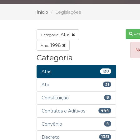
Início
Legislações
Pes
Atas
Categoria:
1998
Ano:
N
Categoria
Atas
120
Ato
31
Constituição
8
Contratos e Aditivos
444
Convênio
4
Decreto
1351