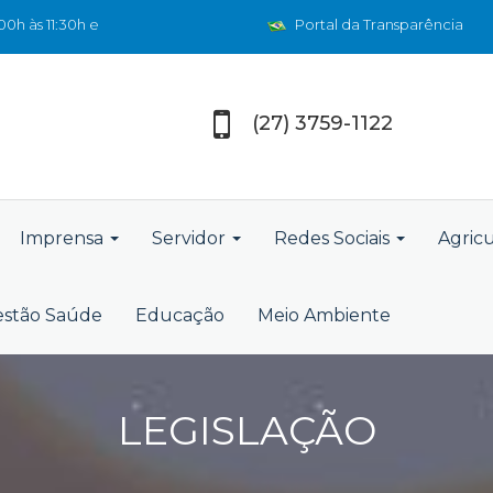
0h às 11:30h e
Portal da Transparência
(27) 3759-1122
Imprensa
Servidor
Redes Sociais
Agric
stão Saúde
Educação
Meio Ambiente
LEGISLAÇÃO