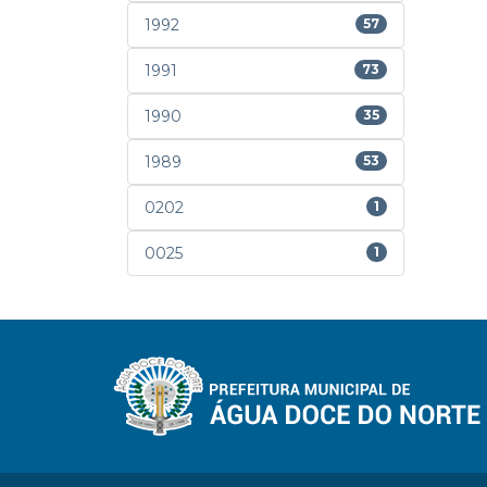
1992
57
1991
73
1990
35
1989
53
0202
1
0025
1