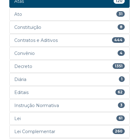
Atas
120
Ato
31
Constituição
8
Contratos e Aditivos
444
Convênio
4
Decreto
1351
Diária
1
Editais
62
Instrução Normativa
3
Lei
61
Lei Complementar
260