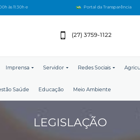
0h às 11:30h e
Portal da Transparência
(27) 3759-1122
Imprensa
Servidor
Redes Sociais
Agric
stão Saúde
Educação
Meio Ambiente
LEGISLAÇÃO