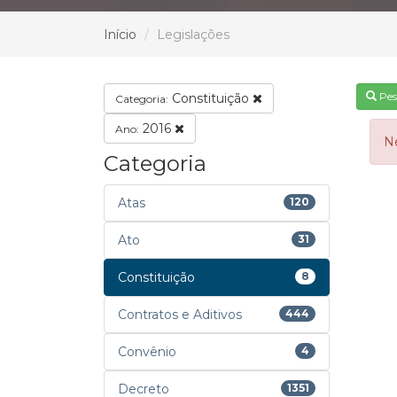
Início
Legislações
Pes
Constituição
Categoria:
2016
Ano:
N
Categoria
Atas
120
Ato
31
Constituição
8
Contratos e Aditivos
444
Convênio
4
Decreto
1351