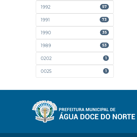
1992
57
1991
73
1990
35
1989
53
0202
1
0025
1