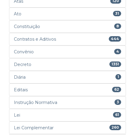
Atas
120
Ato
31
Constituição
8
Contratos e Aditivos
444
Convênio
4
Decreto
1351
Diária
1
Editais
62
Instrução Normativa
3
Lei
61
Lei Complementar
260