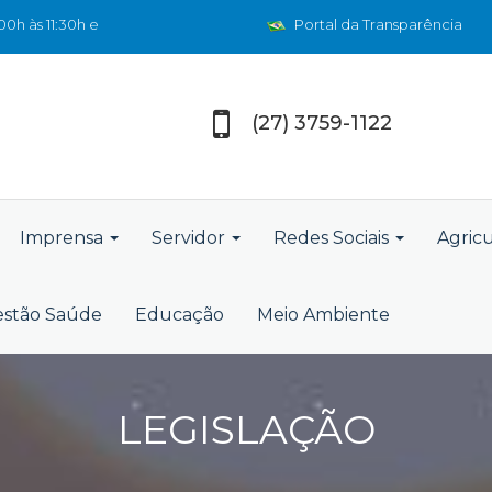
0h às 11:30h e
Portal da Transparência
(27) 3759-1122
Imprensa
Servidor
Redes Sociais
Agric
stão Saúde
Educação
Meio Ambiente
LEGISLAÇÃO