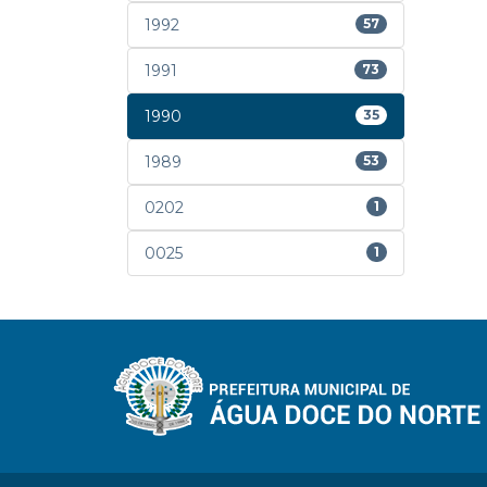
1992
57
1991
73
1990
35
1989
53
0202
1
0025
1