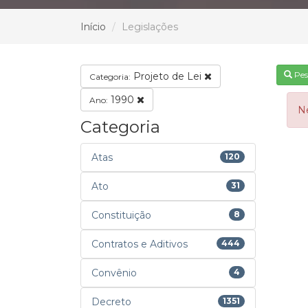
Início
Legislações
Pes
Projeto de Lei
Categoria:
1990
Ano:
N
Categoria
Atas
120
Ato
31
Constituição
8
Contratos e Aditivos
444
Convênio
4
Decreto
1351