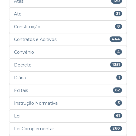
Atas
120
Ato
31
Constituição
8
Contratos e Aditivos
444
Convênio
4
Decreto
1351
Diária
1
Editais
62
Instrução Normativa
3
Lei
61
Lei Complementar
260