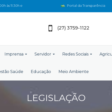
0h às 11:30h e
Portal da Transparência
(27) 3759-1122
Imprensa
Servidor
Redes Sociais
Agric
stão Saúde
Educação
Meio Ambiente
LEGISLAÇÃO