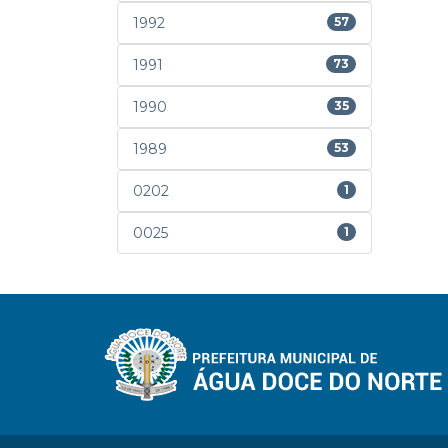
1992
57
1991
73
1990
35
1989
53
0202
1
0025
1