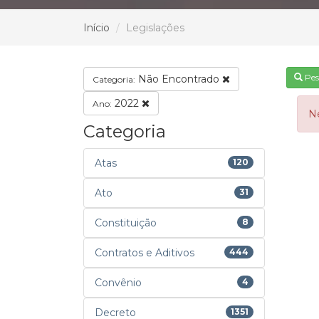
Início
Legislações
Pes
Não Encontrado
Categoria:
2022
Ano:
N
Categoria
Atas
120
Ato
31
Constituição
8
Contratos e Aditivos
444
Convênio
4
Decreto
1351