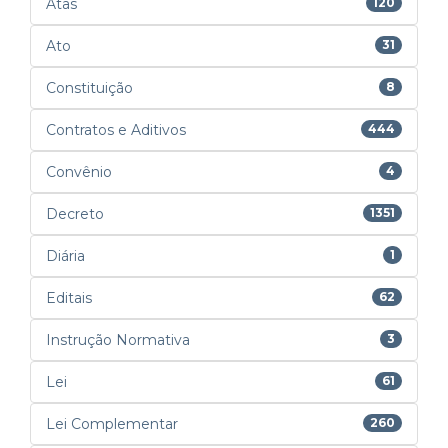
Atas
120
Ato
31
Constituição
8
Contratos e Aditivos
444
Convênio
4
Decreto
1351
Diária
1
Editais
62
Instrução Normativa
3
Lei
61
Lei Complementar
260