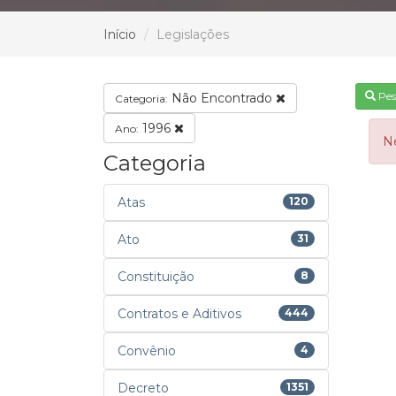
Início
Legislações
Pes
Não Encontrado
Categoria:
1996
Ano:
N
Categoria
Atas
120
Ato
31
Constituição
8
Contratos e Aditivos
444
Convênio
4
Decreto
1351