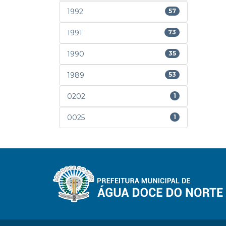
1992
57
1991
73
1990
35
1989
53
0202
1
0025
1