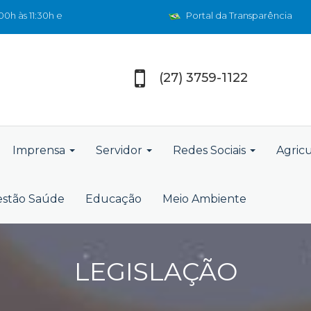
0h às 11:30h e
Portal da Transparência
(27) 3759-1122
Imprensa
Servidor
Redes Sociais
Agric
stão Saúde
Educação
Meio Ambiente
LEGISLAÇÃO