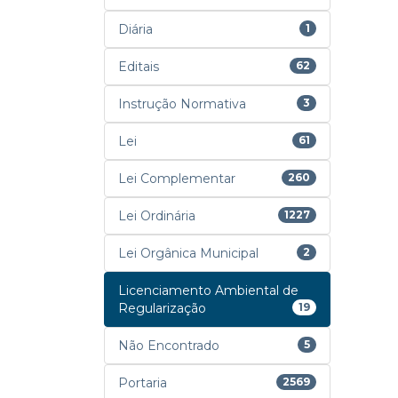
Diária
1
Editais
62
Instrução Normativa
3
Lei
61
Lei Complementar
260
Lei Ordinária
1227
Lei Orgânica Municipal
2
Licenciamento Ambiental de
Regularização
19
Não Encontrado
5
Portaria
2569