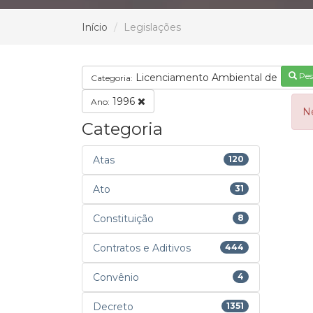
Início
Legislações
Pes
Licenciamento Ambiental de Regul
Categoria:
1996
Ano:
N
Categoria
Atas
120
Ato
31
Constituição
8
Contratos e Aditivos
444
Convênio
4
Decreto
1351