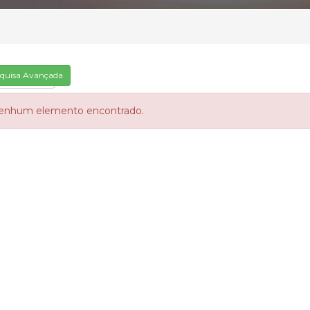
quisa Avançada
arização
enhum elemento encontrado.