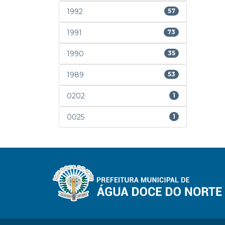
1992
57
1991
73
1990
35
1989
53
0202
1
0025
1