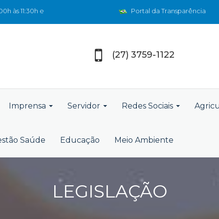
0h às 11:30h e
Portal da Transparência
(27) 3759-1122
Imprensa
Servidor
Redes Sociais
Agric
stão Saúde
Educação
Meio Ambiente
LEGISLAÇÃO