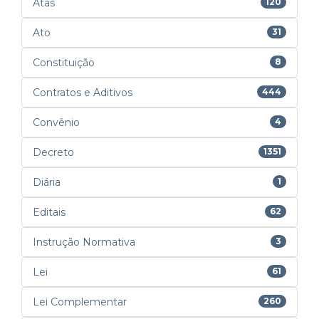
Atas
120
Ato
31
Constituição
8
Contratos e Aditivos
444
Convênio
4
Decreto
1351
Diária
1
Editais
62
Instrução Normativa
3
Lei
61
Lei Complementar
260