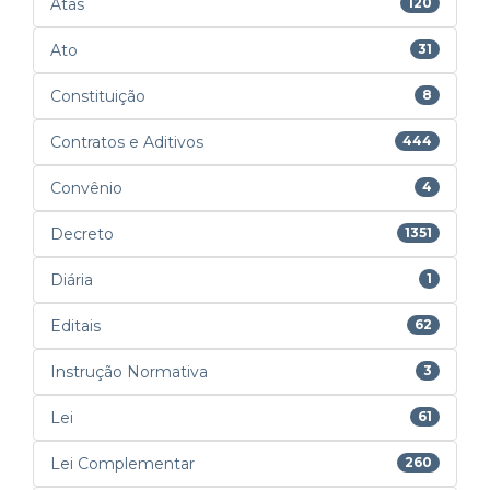
Atas
120
Ato
31
Constituição
8
Contratos e Aditivos
444
Convênio
4
Decreto
1351
Diária
1
Editais
62
Instrução Normativa
3
Lei
61
Lei Complementar
260