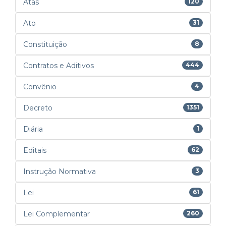
Atas
120
Ato
31
Constituição
8
Contratos e Aditivos
444
Convênio
4
Decreto
1351
Diária
1
Editais
62
Instrução Normativa
3
Lei
61
Lei Complementar
260