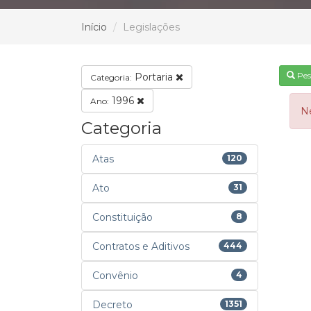
Início
Legislações
Pes
Portaria
Categoria:
1996
Ano:
N
Categoria
Atas
120
Ato
31
Constituição
8
Contratos e Aditivos
444
Convênio
4
Decreto
1351