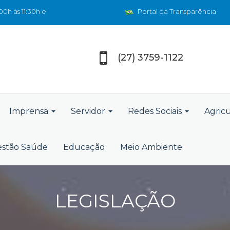
0h às 11:30h e
Portal da Transparência
(27) 3759-1122
Imprensa
Servidor
Redes Sociais
Agric
stão Saúde
Educação
Meio Ambiente
LEGISLAÇÃO