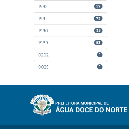
1992
57
1991
73
1990
35
1989
53
0202
1
0025
1